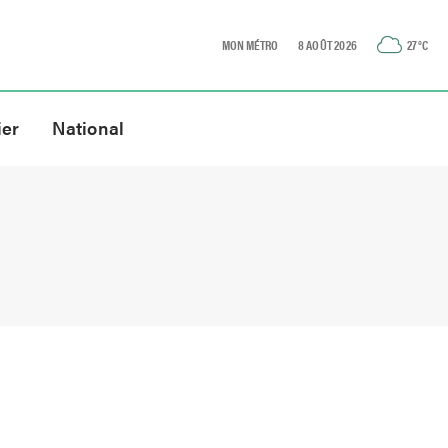
MON MÉTRO
8 AOÛT 2026
27
°C
ier
National