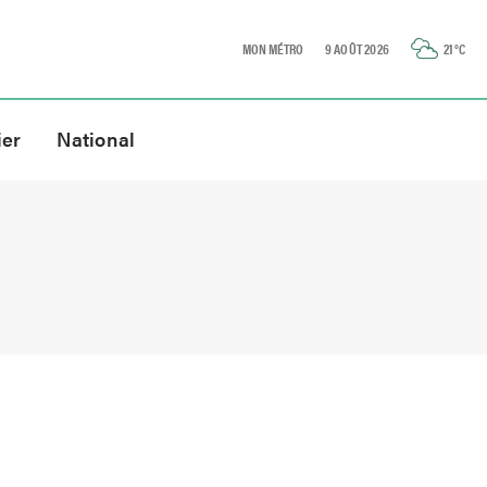
MON MÉTRO
9 AOÛT 2026
21
°C
ier
National