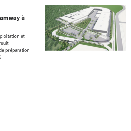
tramway à
loitation et
rsuit
de préparation
5