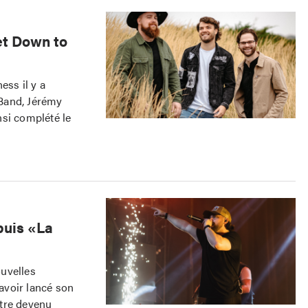
et Down to
ess il y a
Band, Jérémy
nsi complété le
puis «La
uvelles
avoir lancé son
être devenu