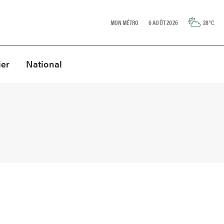
MON MÉTRO
6 AOÛT 2026
28
°C
ier
National