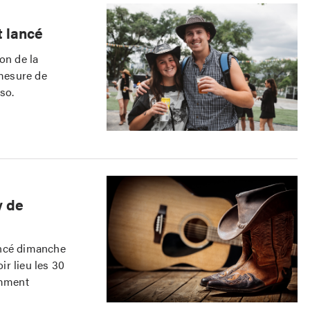
t lancé
on de la
mesure de
so.
y de
oncé dimanche
ir lieu les 30
amment