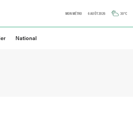
MON MÉTRO
6 AOÛT 2026
30
°C
ier
National