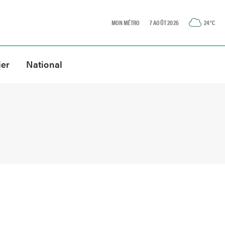
MON MÉTRO
7 AOÛT 2026
24
°C
ier
National