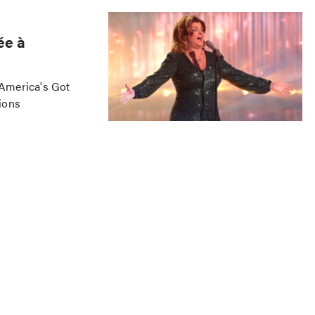
ée à
'America's Got
tions