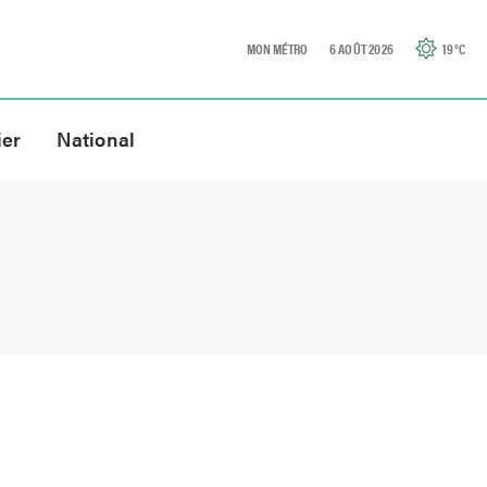
MON MÉTRO
6 AOÛT 2026
19
°C
ier
National