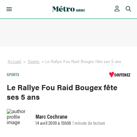
Skip
to
content
Accueil
»
Sports
»
Le Rallye Fou Raid Bougex fête ses 5 ans
SPORTS
SOUTENEZ
Le Rallye Fou Raid Bougex fête
ses 5 ans
Marc Cochrane
14 avril 2009 à 15h08
1 minute de lecture