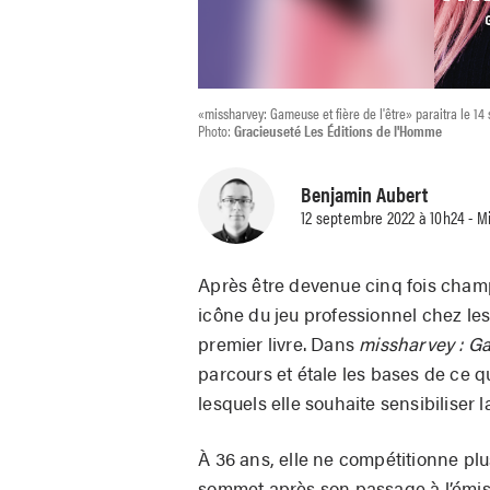
«missharvey: Gameuse et fière de l'être» paraitra le 1
Photo:
Gracieuseté Les Éditions de l'Homme
Benjamin Aubert
12 septembre 2022 à 10h24 - Mi
Après être devenue cinq fois cha
icône du jeu professionnel chez l
premier livre. Dans
missharvey : Gam
parcours et étale les bases de ce q
lesquels elle souhaite sensibiliser 
À 36 ans, elle ne compétitionne plu
sommet après son passage à l’émiss