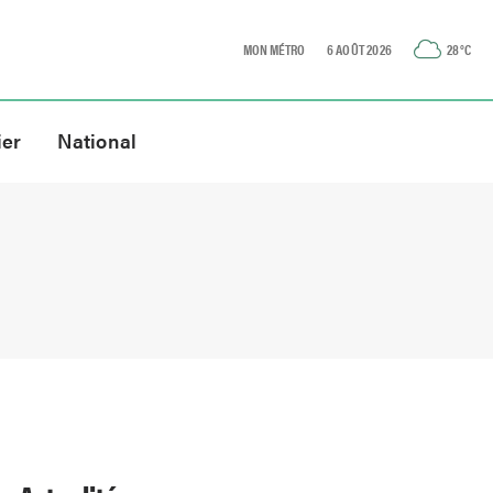
MON MÉTRO
6 AOÛT 2026
28
°C
ier
National