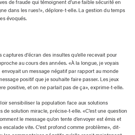
ves de fraude qui témoignent d’une faible sécurité en
ligne dans les rues!», déplore-t-elle. La gestion du temps
les évoqués.
 captures d’écran des insultes qu’elle recevait pour
proche au cours des années. «À la longue, je voyais
Ça envoyait un message négatif par rapport au monde
message positif que je souhaite faire passer. Les jeux
e positive, et on ne parlait pas de ça», exprime-t-elle.
loir sensibiliser la population face aux solutions
as de solution miracle, précise-t-elle. «C’est une question
omment le message qu’on tente d’envoyer est émis et
ça escalade vite. C’est profond comme problème», dit-
ux les commentaires négatifs qu’elle reçoit maintenant.