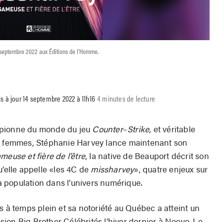
4 septembre 2022 aux Éditions de l'Homme.
s à jour 14 septembre 2022 à 11h16
4 minutes de lecture
mpionne du monde du jeu
Counter
–
Strike,
et véritable
es femmes, Stéphanie Harvey lance maintenant son
euse et fière de l’être
, la native de Beauport décrit son
u’elle appelle «les 4C de
missharvey
», quatre enjeux sur
la population dans l’univers numérique.
s à temps plein et sa notoriété au Québec a atteint un
ion Big Brother Célébrités l’hiver dernier à Noovo. Le