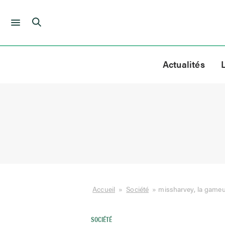
Skip
to
Actualités
content
Accueil
»
Société
»
missharvey, la gameu
SOCIÉTÉ