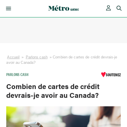
Skip
to
content
Accueil
»
Parlons cash
»
Combien de cartes de crédit devrais-je
avoir au Canada?
PARLONS CASH
SOUTENEZ
Combien de cartes de crédit
devrais-je avoir au Canada?