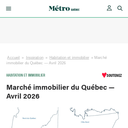
Skip
to
content
Accueil
»
Inspiration
»
Habitation et immobilier
»
Marché
immobilier du Québec — Avril 2026
HABITATION ET IMMOBILIER
SOUTENEZ
Marché immobilier du Québec —
Avril 2026