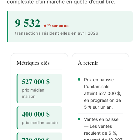
complexité d’un marché en quête d’équilibre.
9 532
-6 % sur un an
transactions résidentielles en avril 2026
Métriques clés
À retenir
527 000 $
Prix en hausse —
L’unifamiliale
prix médian
atteint 527 000 $,
maison
en progression de
5 % sur un an.
400 000 $
Ventes en baisse
prix médian condo
— Les ventes
reculent de 6 %,
passant de 10 007