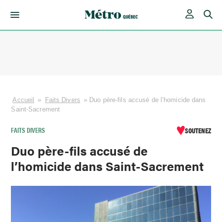
Skip
to
content
Accueil
»
Faits Divers
»
Duo père-fils accusé de l’homicide dans
Saint-Sacrement
FAITS DIVERS
SOUTENEZ
Duo père-fils accusé de
l’homicide dans Saint-Sacrement