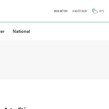
MON MÉTRO
8 AOÛT 2026
31
°C
ier
National