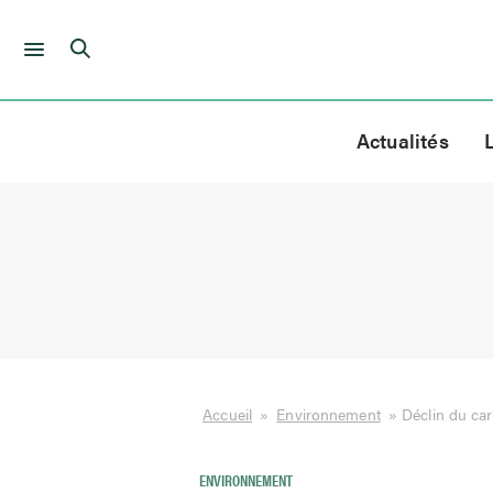
Skip
to
Actualités
content
Accueil
»
Environnement
»
Déclin du ca
ENVIRONNEMENT