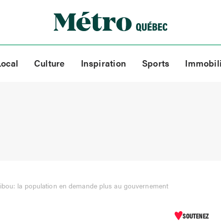
Local
Culture
Inspiration
Sports
Immobil
ribou: la population en demande plus au gouvernement
SOUTENEZ