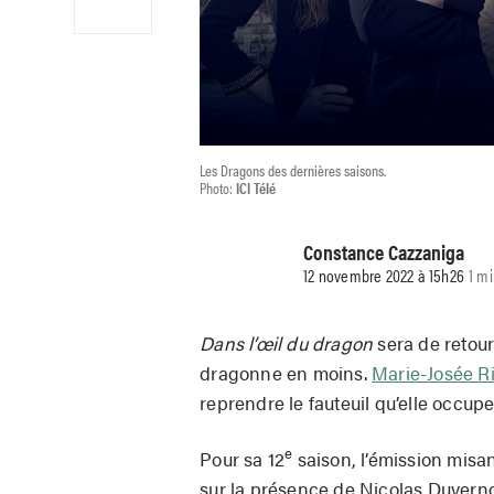
Les Dragons des dernières saisons.
Photo:
ICI Télé
Constance Cazzaniga
12 novembre 2022 à 15h26
1 mi
Dans l’œil du dragon
sera de retou
dragonne en moins.
Marie-Josée R
reprendre le fauteuil qu’elle occupe
e
Pour sa 12
saison, l’émission misa
sur la présence de Nicolas Duverno