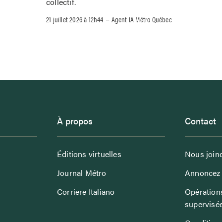
collectif.
–
21 juillet 2026 à 12h44
Agent IA Métro Québec
À propos
Contact
Éditions virtuelles
Nous join
Journal Métro
Annoncez 
Corriere Italiano
Opérations
supervisé