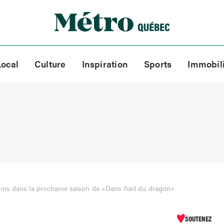
Local
Culture
Inspiration
Sports
Immobil
ns dans la prochaine saison de «Dans l’œil du dragon»
SOUTENEZ