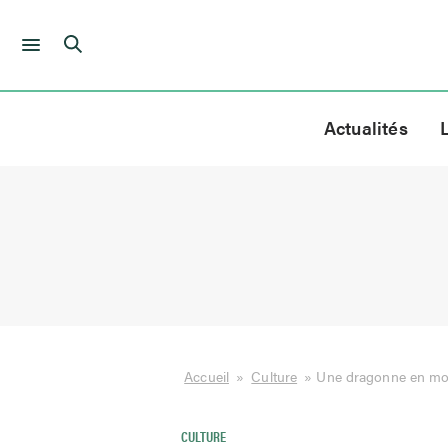
Skip
to
Actualités
content
Accueil
»
Culture
»
Une dragonne en moi
CULTURE