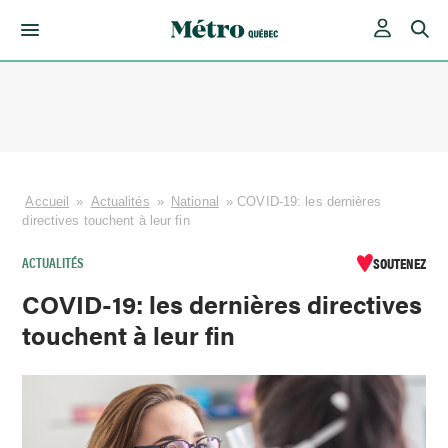
Skip
to
content
Accueil
»
Actualités
»
National
»
COVID-19: les dernières
directives touchent à leur fin
ACTUALITÉS
SOUTENEZ
COVID-19: les dernières directives
touchent à leur fin