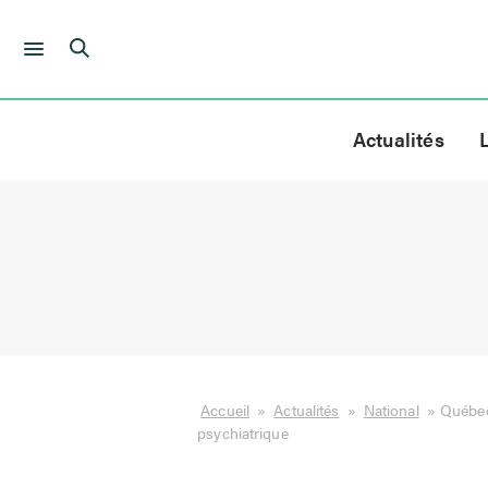
Skip
to
Actualités
content
Accueil
»
Actualités
»
National
»
Québec 
psychiatrique