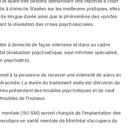
al et ayant des besoins demandant une réponse à court
de à domicile. Basées sur les meilleures pratiques, elles
s de longue durée ainsi que le phénomène des «portes
nt la résolution des crises psychosociales.
raiter à domicile de façon intensive et dans un cadre
al (évaluation psychiatrique, suivi infirmier spécialisé,
n psychiatre).
rmet à la personne de recevoir une intensité de soins en
éracinée. La durée du traitement visée est d’environ de
nnes présentant des troubles psychotiques et de neuf
troubles de l’humeur.
té mentale (IIU-SM) seront chargés de l’implantation des
niversitaire en santé mentale de Montréal s’occupera du