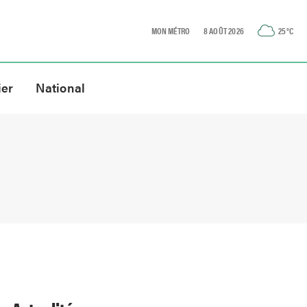
MON MÉTRO
8 AOÛT 2026
25
°C
ier
National