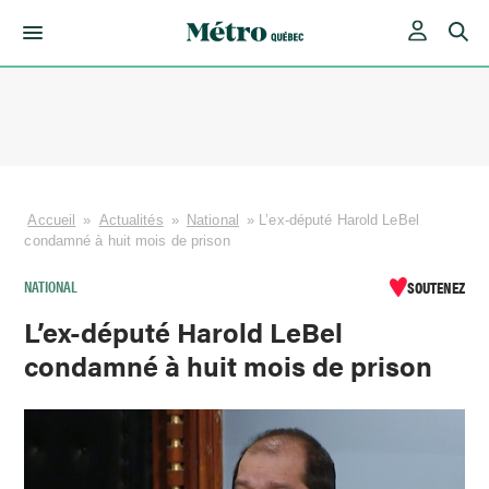
Skip
to
content
Accueil
»
Actualités
»
National
»
L’ex-député Harold LeBel
condamné à huit mois de prison
NATIONAL
SOUTENEZ
L’ex-député Harold LeBel
condamné à huit mois de prison