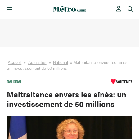
Skip
to
content
Accueil
»
Actualités
»
National
»
Maltraitance envers les aînés:
un investissement de 50 millions
NATIONAL
SOUTENEZ
Maltraitance envers les aînés: un
investissement de 50 millions