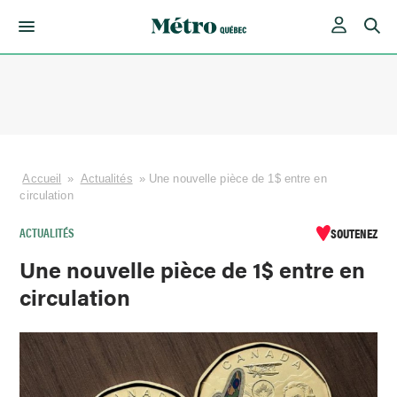
Skip
to
content
Accueil
»
Actualités
»
Une nouvelle pièce de 1$ entre en
circulation
ACTUALITÉS
SOUTENEZ
Une nouvelle pièce de 1$ entre en
circulation