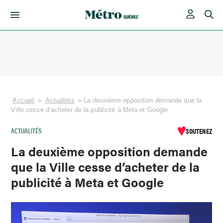
Skip
to
content
Accueil
»
Actualités
»
La deuxième opposition demande que la
Ville cesse d’acheter de la publicité à Meta et Google
ACTUALITÉS
SOUTENEZ
La deuxième opposition demande
que la Ville cesse d’acheter de la
publicité à Meta et Google