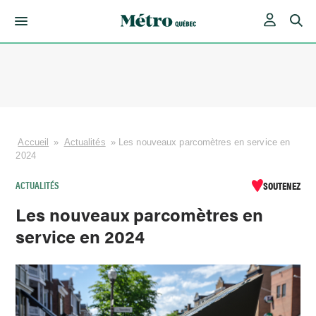
Skip
to
content
Accueil
»
Actualités
»
Les nouveaux parcomètres en service en
2024
ACTUALITÉS
SOUTENEZ
Les nouveaux parcomètres en
service en 2024