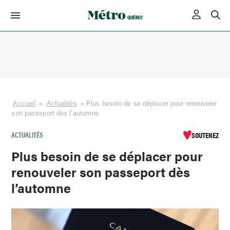
Skip
to
content
Accueil
»
Actualités
»
Plus besoin de se déplacer pour renouveler
son passeport dès l’automne
ACTUALITÉS
SOUTENEZ
Plus besoin de se déplacer pour
renouveler son passeport dès
l’automne