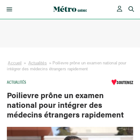
Skip
to
content
Accueil
»
Actualités
»
Poilievre prône un examen national pour
intégrer des médecins étrangers rapidement
ACTUALITÉS
SOUTENEZ
Poilievre prône un examen
national pour intégrer des
médecins étrangers rapidement