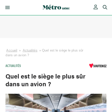
Skip
to
content
Accueil
»
Actualités
»
Quel est le siège le plus sûr
dans un avion ?
ACTUALITÉS
SOUTENEZ
Quel est le siège le plus sûr
dans un avion ?