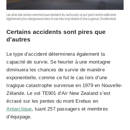
Les ailes des avions commerciaux stockent du carburant, ce qui peut rendre cette zone
légèrement plus dangereuse dans le cas très improbable d’une urgence. Shutterstock
Certains accidents sont pires que
d’autres
Le type d’accident déterminera également la
capacité de survie. Se heurter à une montagne
diminuera les chances de survie de manière
exponentielle, comme ce fut le cas lors d’une
tragique catastrophe survenue en 1979 en Nouvelle-
Zélande. Le vol TE901 d’Air New Zealand s’est
écrasé sur les pentes du mont Erebus en
Antarctique
, tuant 257 passagers et membres
d’équipage.