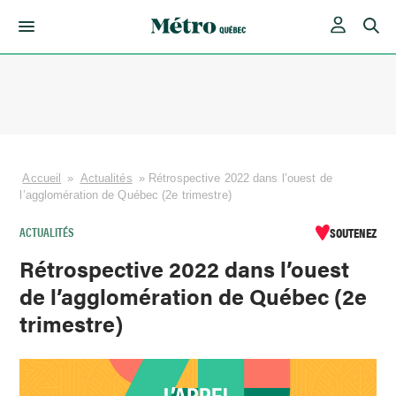
Skip
to
content
Accueil
»
Actualités
»
Rétrospective 2022 dans l’ouest de
l’agglomération de Québec (2e trimestre)
ACTUALITÉS
SOUTENEZ
Rétrospective 2022 dans l’ouest
de l’agglomération de Québec (2e
trimestre)