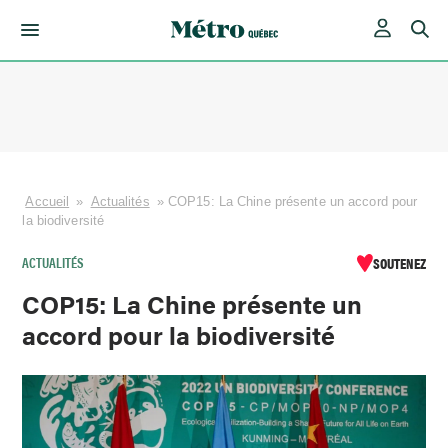
Skip
to
content
Accueil
»
Actualités
»
COP15: La Chine présente un accord pour
la biodiversité
ACTUALITÉS
SOUTENEZ
COP15: La Chine présente un
accord pour la biodiversité