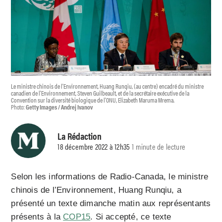
Le ministre chinois de l'Environnement, Huang Runqiu, (au centre) encadré du ministre
canadien de l'Environnement, Steven Guilbeault, et de la secrétaire exécutive de la
Convention sur la diversité biologique de l'ONU, Elizabeth Maruma Mrema.
Photo:
Getty Images / Andrej Ivanov
La Rédaction
18 décembre 2022 à 12h35
1 minute de lecture
Selon les informations de Radio-Canada, le ministre
chinois de l’Environnement, Huang Runqiu, a
présenté un texte dimanche matin aux représentants
présents à la
COP15
. Si accepté, ce texte