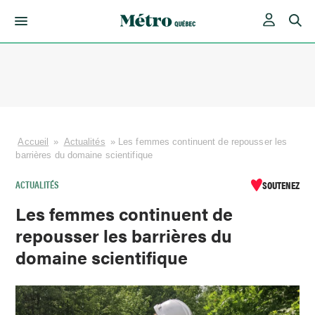
Skip
to
content
Accueil
»
Actualités
»
Les femmes continuent de repousser les
barrières du domaine scientifique
ACTUALITÉS
SOUTENEZ
Les femmes continuent de
repousser les barrières du
domaine scientifique