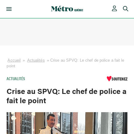
Skip
to
content
Accueil
»
Actualités
»
Crise au SPVQ: Le chef de police a fait le
point
ACTUALITÉS
SOUTENEZ
Crise au SPVQ: Le chef de police a
fait le point