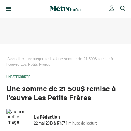
Skip
to
content
Accueil
»
uncategorized
»
Une somme de 21 500$ remise à
l’œuvre Les Petits Frères
UNCATEGORIZED
Une somme de 21 500$ remise à
l’œuvre Les Petits Frères
La Rédaction
22 mai 2013 à 17h37
1 minute de lecture