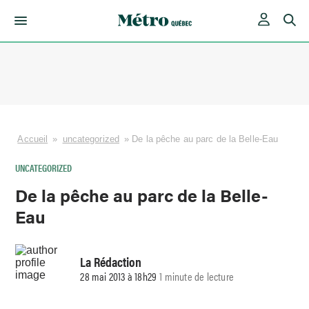
Skip
to
content
Accueil
»
uncategorized
»
De la pêche au parc de la Belle-Eau
UNCATEGORIZED
De la pêche au parc de la Belle-
Eau
La Rédaction
28 mai 2013 à 18h29
1 minute de lecture