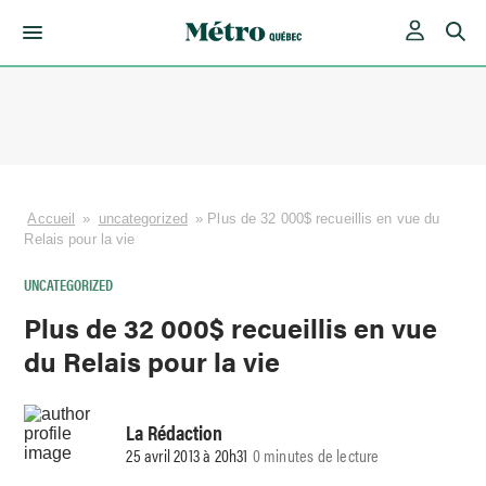
Skip
to
content
Accueil
»
uncategorized
»
Plus de 32 000$ recueillis en vue du
Relais pour la vie
UNCATEGORIZED
Plus de 32 000$ recueillis en vue
du Relais pour la vie
La Rédaction
25 avril 2013 à 20h31
0 minutes de lecture