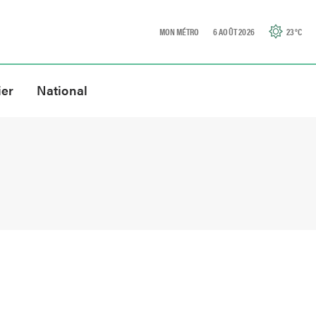
MON MÉTRO
6 AOÛT 2026
23
°C
ier
National