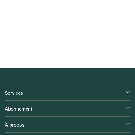
Services
Abonnement
À propos