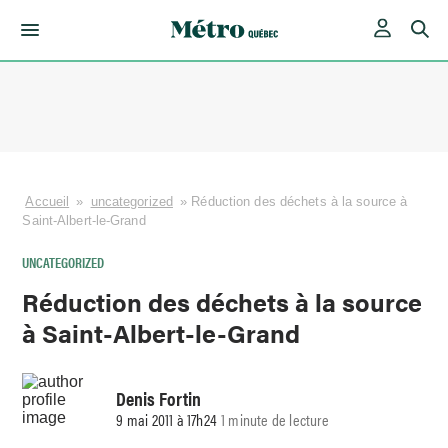
Skip
to
content
Accueil
»
uncategorized
»
Réduction des déchets à la source à
Saint-Albert-le-Grand
UNCATEGORIZED
Réduction des déchets à la source
à Saint-Albert-le-Grand
Denis Fortin
9 mai 2011 à 17h24
1 minute de lecture