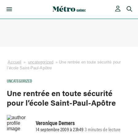
Skip
to
content
Accueil
»
uncategorized
»
Une rentrée en toute sécurité pour
l’école Saint-Paul-Apôtre
UNCATEGORIZED
Une rentrée en toute sécurité
pour l’école Saint-Paul-Apôtre
Veronique Demers
14 septembre 2009 à 23h49
3 minutes de lecture