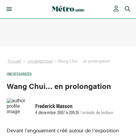
Skip
to
content
Accueil
»
uncategorized
»
Wang Chui… en prolongation
UNCATEGORIZED
Wang Chui… en prolongation
Frederick Masson
4 décembre 2007 à 20h35
1 minute de lecture
Devant l’engouement créé autour de l’exposition