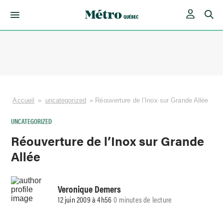
Skip
to
content
Accueil
»
uncategorized
»
Réouverture de l’Inox sur Grande Allée
UNCATEGORIZED
Réouverture de l’Inox sur Grande
Allée
Veronique Demers
12 juin 2009 à 4h56
0 minutes de lecture