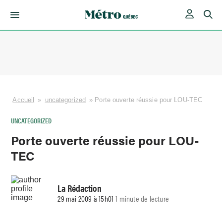
Skip
to
content
Accueil
»
uncategorized
»
Porte ouverte réussie pour LOU-TEC
UNCATEGORIZED
Porte ouverte réussie pour LOU-
TEC
La Rédaction
29 mai 2009 à 15h01
1 minute de lecture