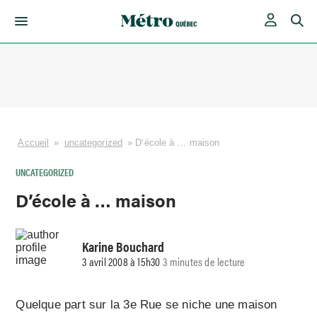
Skip
to
content
Accueil
»
uncategorized
»
D’école à … maison
UNCATEGORIZED
D’école à … maison
Karine Bouchard
3 avril 2008 à 15h30
3 minutes de lecture
Quelque part sur la 3e Rue se niche une maison