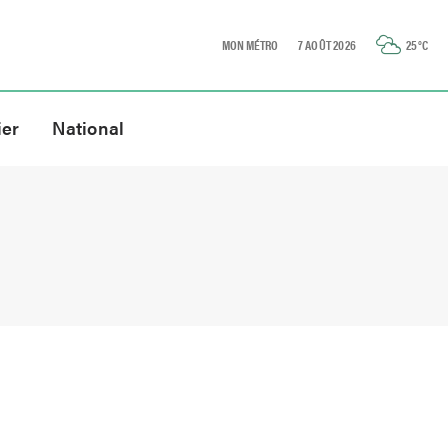
MON MÉTRO
7 AOÛT 2026
25
°C
ier
National