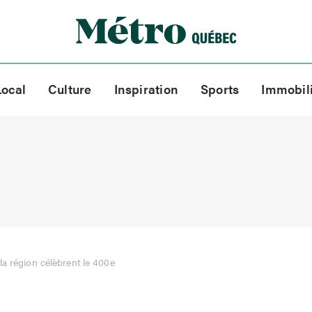
Local
Culture
Inspiration
Sports
Immobil
la région célèbrent le 400e