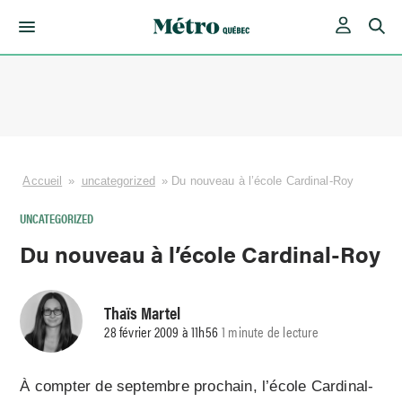
Skip
to
content
Accueil
»
uncategorized
»
Du nouveau à l’école Cardinal-Roy
UNCATEGORIZED
Du nouveau à l’école Cardinal-Roy
Thaïs Martel
28 février 2009 à 11h56
1 minute de lecture
À compter de septembre prochain, l’école Cardinal-