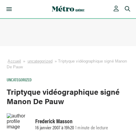
Skip
to
content
Accueil
»
uncategorized
»
Triptyque vidéographique signé Manon
De Pauw
UNCATEGORIZED
Triptyque vidéographique signé
Manon De Pauw
Frederick Masson
16 janvier 2007 à 19h20
1 minute de lecture