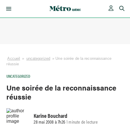
Skip
to
content
Accueil
»
uncategorized
»
Une soirée de la reconnaissance
réussie
UNCATEGORIZED
Une soirée de la reconnaissance
réussie
Karine Bouchard
28 mai 2008 à 7h26
1 minute de lecture