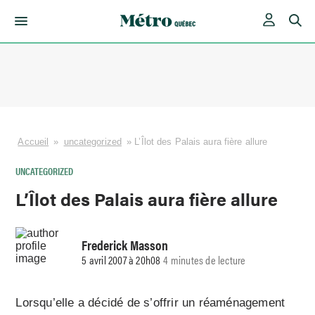
Skip
to
content
Accueil
»
uncategorized
»
L’Îlot des Palais aura fière allure
UNCATEGORIZED
L’Îlot des Palais aura fière allure
Frederick Masson
5 avril 2007 à 20h08
4 minutes de lecture
Lorsqu’elle a décidé de s’offrir un réaménagement