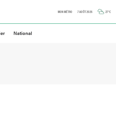
MON MÉTRO
7 AOÛT 2026
27
°C
ier
National