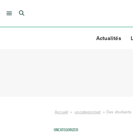
Skip
to
Actualités
content
Accueil
»
uncategorized
»
Des étudiants 
UNCATEGORIZED