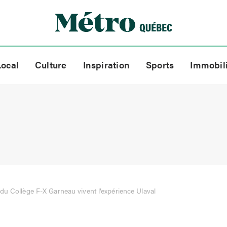
Local
Culture
Inspiration
Sports
Immobil
du Collège F-X Garneau vivent l’expérience Ulaval