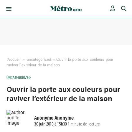
Skip
to
content
Accueil
»
uncategorized
»
Ouvrir la porte aux couleurs pour
raviver l’extérieur de la maison
UNCATEGORIZED
Ouvrir la porte aux couleurs pour
raviver l’extérieur de la maison
Anonyme Anonyme
30 juin 2010 à 15h30
1 minute de lecture