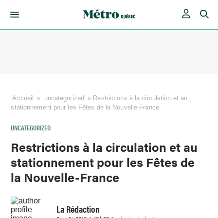
Skip
to
content
Accueil
»
uncategorized
»
Restrictions à la circulation et au
stationnement pour les Fêtes de la Nouvelle-France
UNCATEGORIZED
Restrictions à la circulation et au
stationnement pour les Fêtes de
la Nouvelle-France
La Rédaction