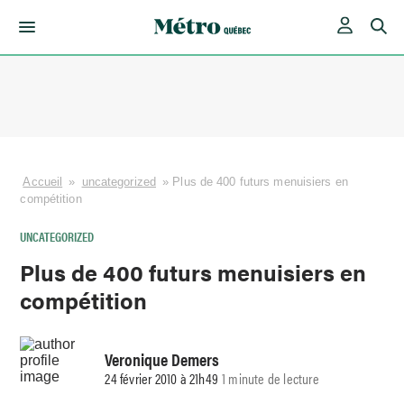
Skip
to
content
Accueil
»
uncategorized
»
Plus de 400 futurs menuisiers en
compétition
UNCATEGORIZED
Plus de 400 futurs menuisiers en
compétition
Veronique Demers
24 février 2010 à 21h49
1 minute de lecture