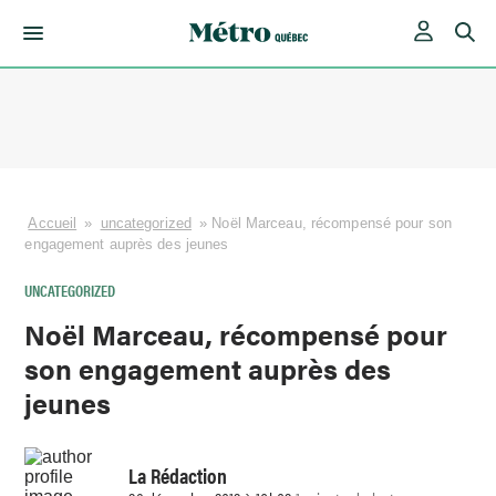
Skip
to
content
Accueil
»
uncategorized
»
Noël Marceau, récompensé pour son
engagement auprès des jeunes
UNCATEGORIZED
Noël Marceau, récompensé pour
son engagement auprès des
jeunes
La Rédaction