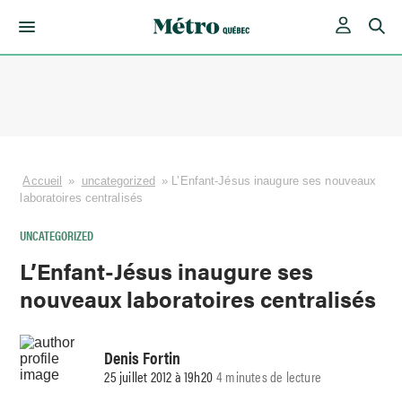
Skip
to
content
Accueil
»
uncategorized
»
L’Enfant-Jésus inaugure ses nouveaux
laboratoires centralisés
UNCATEGORIZED
L’Enfant-Jésus inaugure ses
nouveaux laboratoires centralisés
Denis Fortin
25 juillet 2012 à 19h20
4 minutes de lecture