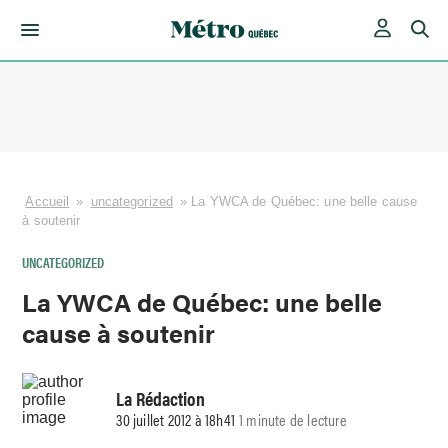
Skip
to
content
Accueil
»
uncategorized
»
La YWCA de Québec: une belle cause
à soutenir
UNCATEGORIZED
La YWCA de Québec: une belle
cause à soutenir
La Rédaction
30 juillet 2012 à 18h41
1 minute de lecture